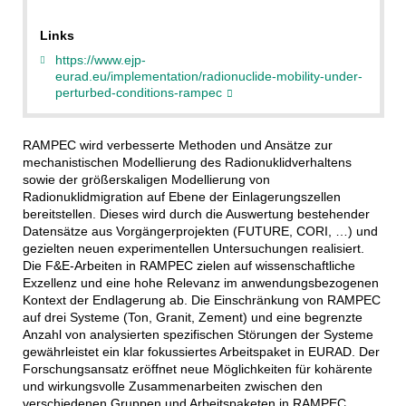
Links
https://www.ejp-
eurad.eu/implementation/radionuclide-mobility-under-
perturbed-conditions-rampec
RAMPEC wird verbesserte Methoden und Ansätze zur
mechanistischen Modellierung des Radionuklidverhaltens
sowie der größerskaligen Modellierung von
Radionuklidmigration auf Ebene der Einlagerungszellen
bereitstellen. Dieses wird durch die Auswertung bestehender
Datensätze aus Vorgängerprojekten (FUTURE, CORI, …) und
gezielten neuen experimentellen Untersuchungen realisiert.
Die F&E-Arbeiten in RAMPEC zielen auf wissenschaftliche
Exzellenz und eine hohe Relevanz im anwendungsbezogenen
Kontext der Endlagerung ab. Die Einschränkung von RAMPEC
auf drei Systeme (Ton, Granit, Zement) und eine begrenzte
Anzahl von analysierten spezifischen Störungen der Systeme
gewährleistet ein klar fokussiertes Arbeitspaket in EURAD. Der
Forschungsansatz eröffnet neue Möglichkeiten für kohärente
und wirkungsvolle Zusammenarbeiten zwischen den
verschiedenen Gruppen und Arbeitspaketen in RAMPEC.